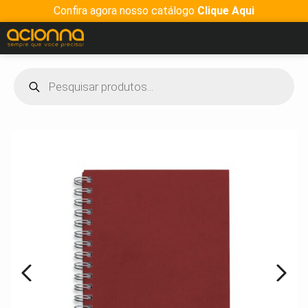
Confira agora nosso catálogo
Clique Aqui