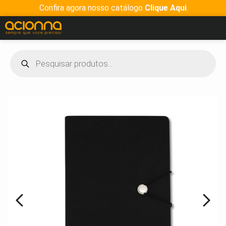
Confira agora nosso catálogo
Clique Aqui