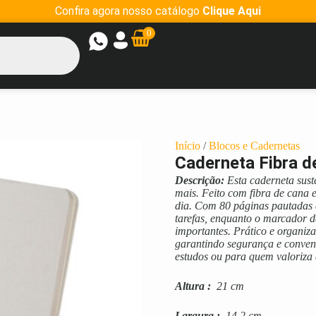
Confira agora nosso catálogo
Clique Aqui
0
Início
/
Blocos e Cadernetas
Caderneta Fibra d
Descrição:
Esta caderneta sust
mais. Feito com fibra de cana 
dia. Com 80 páginas pautadas 
tarefas, enquanto o marcador d
importantes. Prático e organiza
garantindo segurança e conveni
estudos ou para quem valoriza 
Altura
:
21 cm
Largura
:
14,2 cm