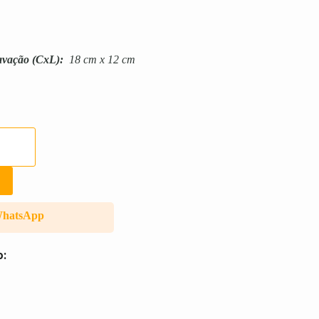
avação
(CxL):
18 cm x 12 cm
WhatsApp
o: