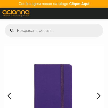
Confira agora nosso catálogo
Clique Aqui