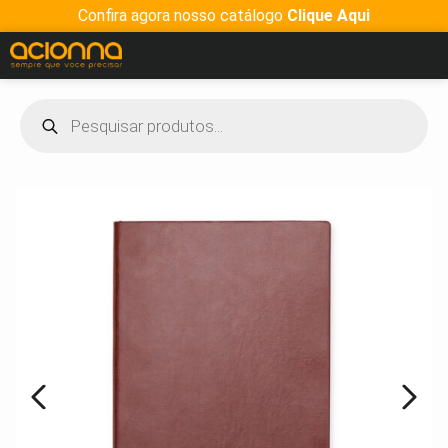
Confira agora nosso catálogo
Clique Aqui