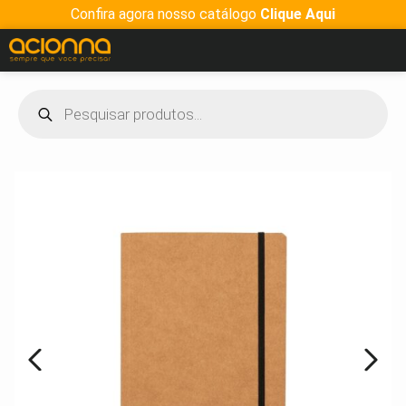
Confira agora nosso catálogo
Clique Aqui