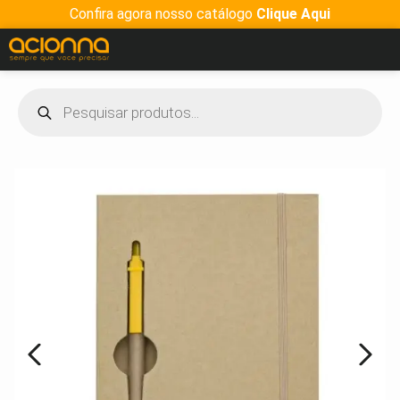
Confira agora nosso catálogo
Clique Aqui