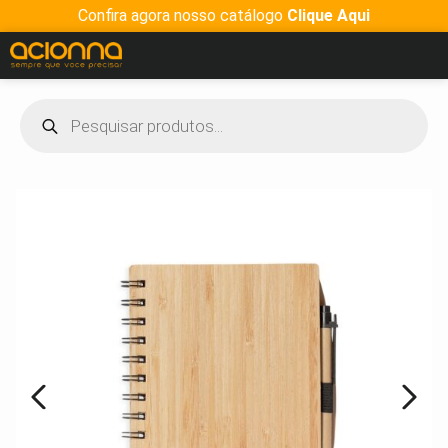
Confira agora nosso catálogo
Clique Aqui