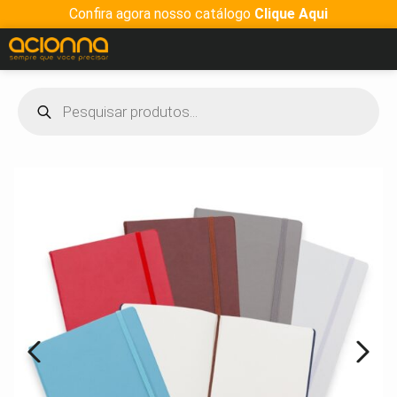
Confira agora nosso catálogo
Clique Aqui