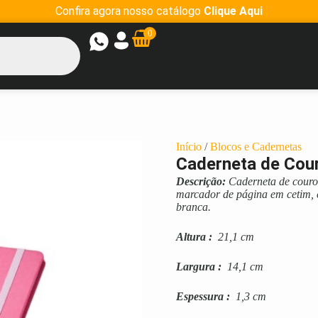
Confira agora nosso catálogo
Clique Aqui
0
Início
/
Blocos e Cadernetas
Caderneta de Cour
Descrição:
Caderneta de couro 
marcador de página em cetim,
branca.
Altura
:
21,1 cm
Largura
:
14,1 cm
Espessura
:
1,3 cm