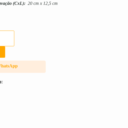
avação
(CxL):
20 cm x 12,5 cm
WhatsApp
o: