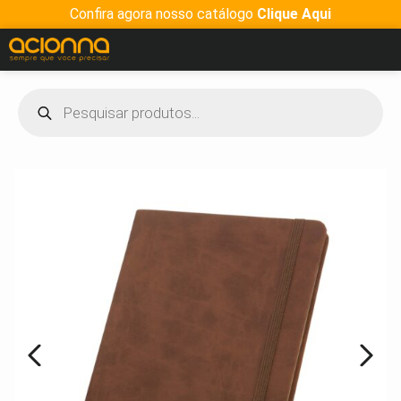
Confira agora nosso catálogo
Clique Aqui