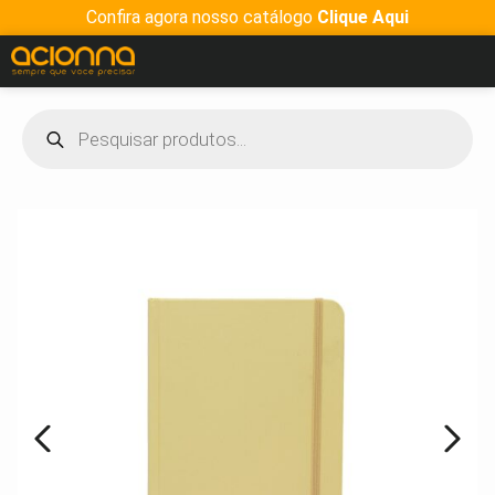
Confira agora nosso catálogo
Clique Aqui