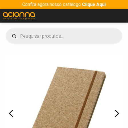
Confira agora nosso catálogo
Clique Aqui