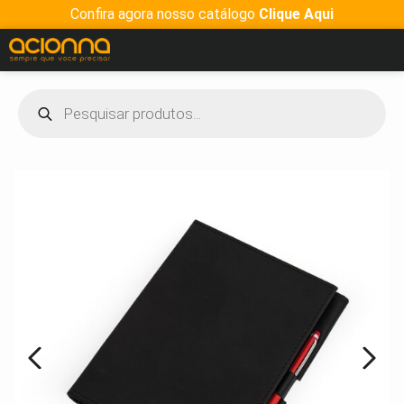
Confira agora nosso catálogo
Clique Aqui