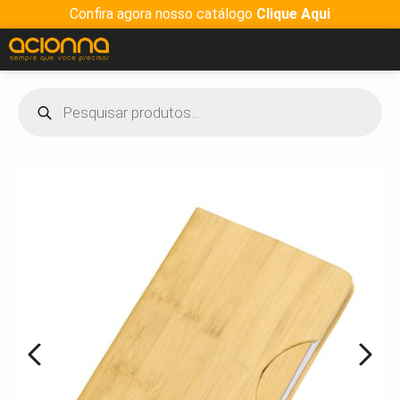
Confira agora nosso catálogo
Clique Aqui