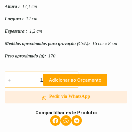
Altura
:
17,1 cm
Largura
:
12 cm
Espessura
:
1,2 cm
Medidas aproximadas para gravação
(CxL):
16 cm x 8 cm
Peso aproximado
(g):
170
Adicionar ao Orçamento
Pedir via WhatsApp
Compartilhar este Produto: