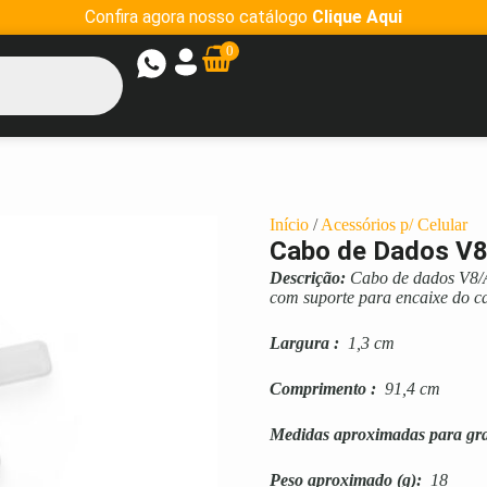
Confira agora nosso catálogo
Clique Aqui
0
Início
/
Acessórios p/ Celular
Cabo de Dados V8
Descrição:
Cabo de dados V8/A
com suporte para encaixe do c
Largura
:
1,3 cm
Comprimento
:
91,4 cm
Medidas aproximadas para gr
Peso aproximado
(g):
18