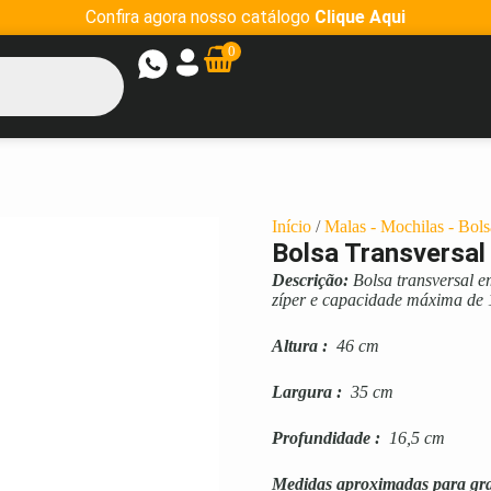
Confira agora nosso catálogo
Clique Aqui
0
Início
/
Malas - Mochilas - Bols
Bolsa Transversal
Descrição:
Bolsa transversal e
zíper e capacidade máxima de 1
Altura
:
46 cm
Largura
:
35 cm
Profundidade
:
16,5 cm
Medidas aproximadas para gr