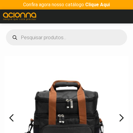
Confira agora nosso catálogo
Clique Aqui