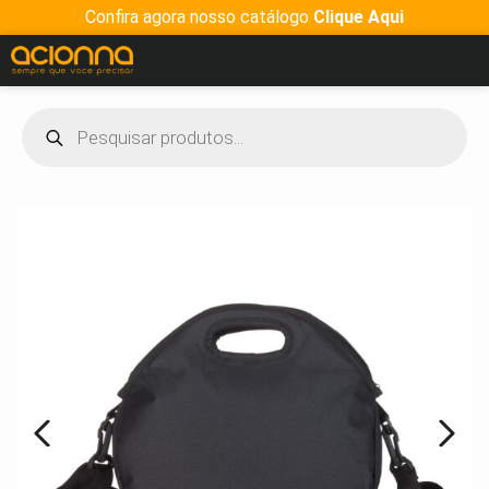
Confira agora nosso catálogo
Clique Aqui