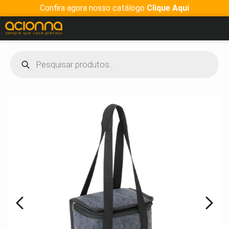
Confira agora nosso catálogo
Clique Aqui