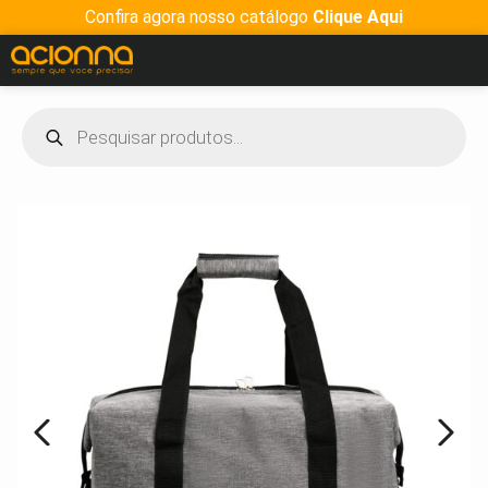
Confira agora nosso catálogo
Clique Aqui