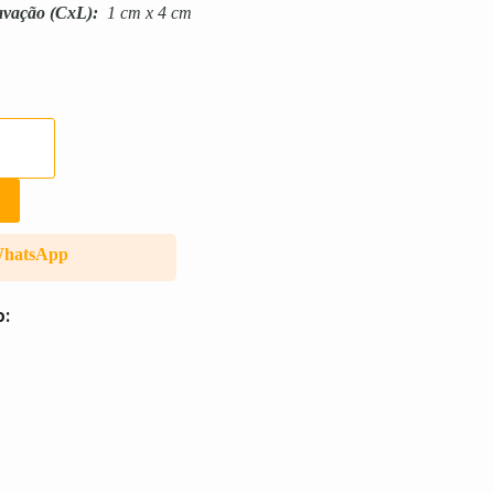
avação
(CxL):
1 cm x 4 cm
WhatsApp
o: