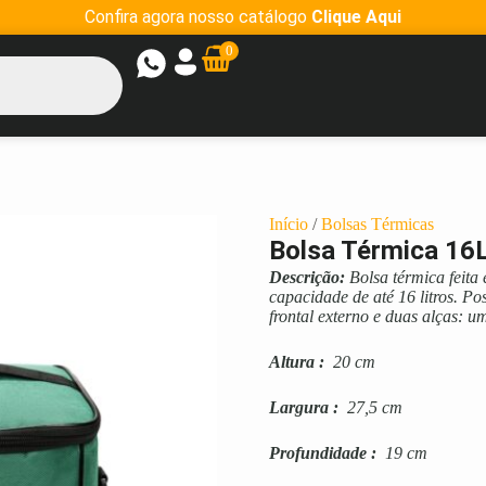
Confira agora nosso catálogo
Clique Aqui
0
Início
/
Bolsas Térmicas
Bolsa Térmica 16
Descrição:
Bolsa térmica feita
capacidade de até 16 litros. Po
frontal externo e duas alças: u
Altura
:
20 cm
Largura
:
27,5 cm
Profundidade
:
19 cm