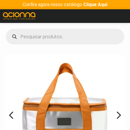
Confira agora nosso catálogo
Clique Aqui