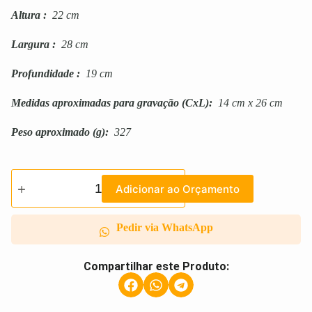
Altura
:
22 cm
Largura
:
28 cm
Profundidade
:
19 cm
Medidas aproximadas para gravação
(CxL):
14 cm x 26 cm
Peso aproximado
(g):
327
Adicionar ao Orçamento
Pedir via WhatsApp
Compartilhar este Produto: