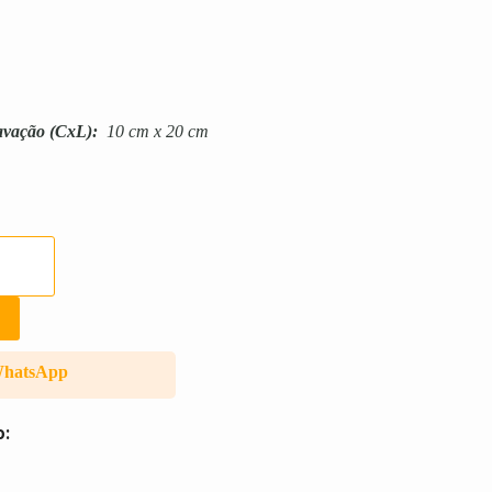
avação
(CxL):
10 cm x 20 cm
WhatsApp
o: