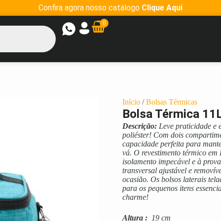
Confira agora nosso catálogo
Clique Aqui
0
Início
/
Bolsas Térmicas
Bolsa Térmica 11
Descrição:
Leve praticidade e e
poliéster! Com dois compartime
capacidade perfeita para mante
vá. O revestimento térmico em
isolamento impecável e à prov
transversal ajustável e removíve
ocasião. Os bolsos laterais te
para os pequenos itens essenci
charme!
Altura
:
19 cm