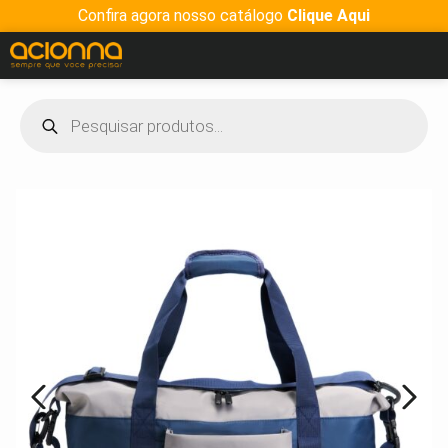
Confira agora nosso catálogo
Clique Aqui