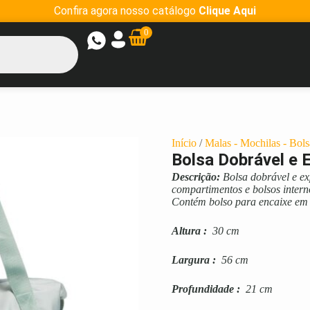
Confira agora nosso catálogo
Clique Aqui
0
Início
/
Malas - Mochilas - Bols
Bolsa Dobrável e 
Descrição:
Bolsa dobrável e ex
compartimentos e bolsos interno
Contém bolso para encaixe em
Altura
:
30 cm
Largura
:
56 cm
Profundidade
:
21 cm