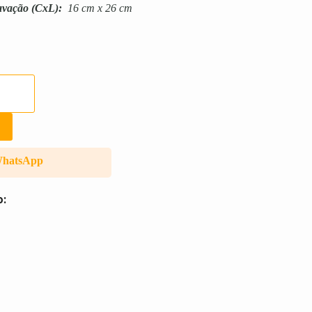
avação
(CxL):
16 cm x 26 cm
WhatsApp
o: