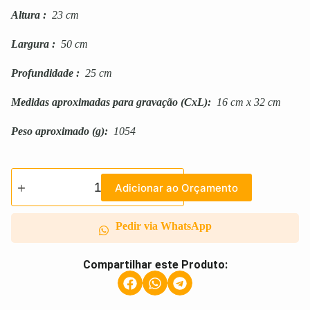
Altura
:
23 cm
Largura
:
50 cm
Profundidade
:
25 cm
Medidas aproximadas para gravação
(CxL):
16 cm x 32 cm
Peso aproximado
(g):
1054
Adicionar ao Orçamento
Pedir via WhatsApp
Compartilhar este Produto: