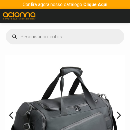
Confira agora nosso catálogo
Clique Aqui