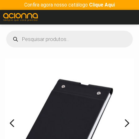
Confira agora nosso catálogo
Clique Aqui