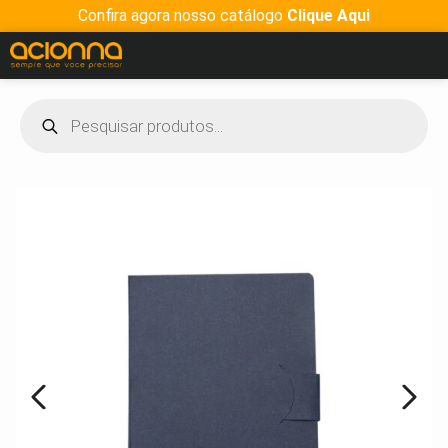
Confira agora nosso catálogo
Clique Aqui