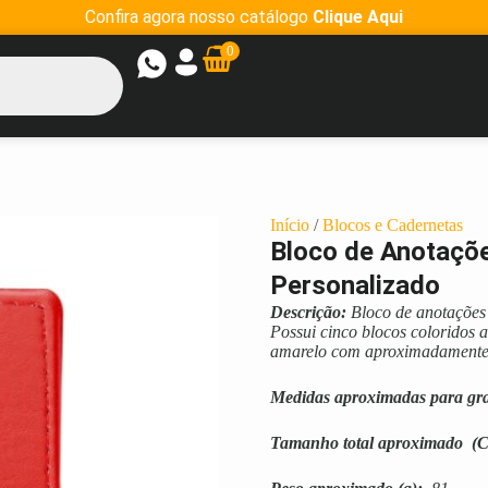
Confira agora nosso catálogo
Clique Aqui
0
Início
/
Blocos e Cadernetas
Bloco de Anotaçõ
Personalizado
Descrição:
Bloco de anotações 
Possui cinco blocos coloridos
amarelo com aproximadamente 
Medidas aproximadas para gr
Tamanho total aproximado
(C