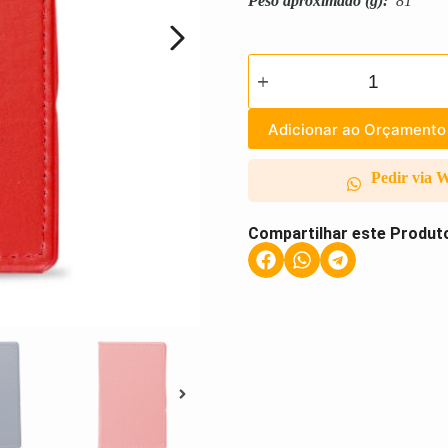
Peso aproximado
(g):
81
Adicionar ao Orçamento
Pedir via 
Compartilhar este Produt