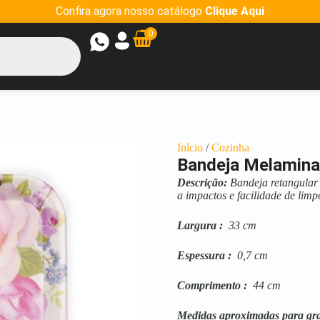
Confira agora nosso catálogo
Clique Aqui
0
Início
/
Cozinha
Bandeja Melamina
Descrição:
Bandeja retangular 
a impactos e facilidade de limp
Largura
:
33 cm
Espessura
:
0,7 cm
Comprimento
:
44 cm
Medidas aproximadas para gr