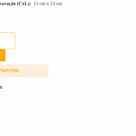
ravação
(CxL):
13 cm x 13 cm
WhatsApp
o: