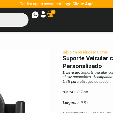
Confira agora nosso catálogo
Clique Aqui
0
Início
/
Acessórios p/ Carros
Suporte Veicular
Personalizado
Descrição:
Suporte veicular c
ajuste automático. Acompanha p
USB para ativação do modo in
Altura
:
8,7 cm
Largura
:
9,8 cm