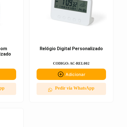
 com
Relógio Digital Personalizado
izado
CODIGO: AC-REL002
Adicionar
App
Pedir via WhatsApp