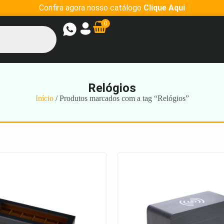
Confira agora nosso catálogo
Clique Aqui
0
Relógios
Início
/ Produtos marcados com a tag “Relógios”