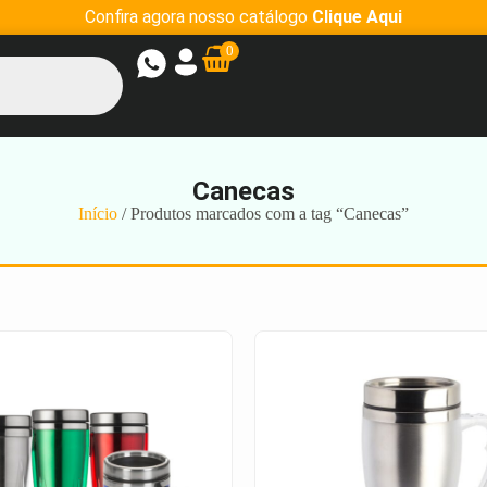
Confira agora nosso catálogo
Clique Aqui
0
Canecas
Início
/ Produtos marcados com a tag “Canecas”